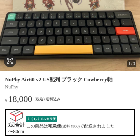
1
/
3
NuPhy Air60 v2 US配列 ブラック Cowberry軸
NuPhy
18,000
(税込) 送料込み
¥
らくらくメルカリ便
3辺合計

この商品は
宅急便
で配送されました
(送料 ¥850)
〜80cm