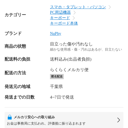
スマホ・タブレット・パソコン
PC周辺機器
カテゴリー
キーボード
キーボード本体
ブランド
NuPhy
目立った傷や汚れなし
商品の状態
細かな使用感・傷・汚れはあるが、目立たない
配送料の負担
送料込み(出品者負担)
らくらくメルカリ便
配送の方法
匿名配送
発送元の地域
千葉県
発送までの日数
4~7日で発送
メルカリ安心への取り組み
お金は事務局に支払われ、評価後に振り込まれます