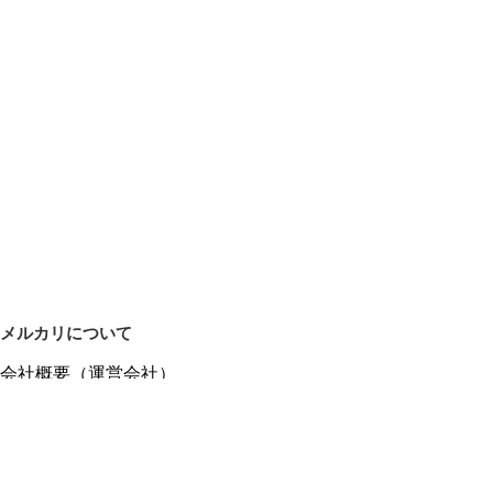
メルカリについて
会社概要（運営会社）
採用情報
プレスリリース
公式ブログ
プレスキット
メルカリUS