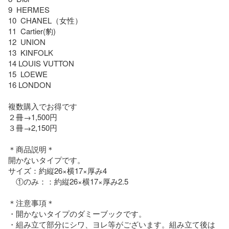
9  HERMES

10  CHANEL（女性）

11  Cartier(豹)　

12  UNION

13  KINFOLK

14 LOUIS VUTTON

15  LOEWE

16 LONDON

複数購入でお得です

２冊→1,500円

３冊→2,150円

＊商品説明＊

開かないタイプです。

サイズ：約縦26×横17×厚み4

　①のみ：：約縦26×横17×厚み2.5

＊注意事項＊

・開かないタイプのダミーブックです。

・組み立て部分にシワ、ヨレ等がございます。組み立て後は