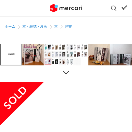
ホーム
本・雑誌・漫画
本
洋書