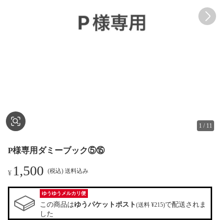
1
/
11
P様専用ダミーブック⑤⑮
1,500
(税込) 送料込み
¥
ゆうゆうメルカリ便
この商品は
ゆうパケットポスト
で配送されま
(送料 ¥215)
した