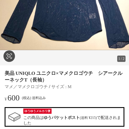
1
/
2
美品 UNIQLO ユニクロ×マメクロゴウチ シアークル
ーネックT（長袖）
 / 
マメ／マメクロゴウチ
サイズ
 : 
M
600
(税込) 送料込み
¥
ゆうゆうメルカリ便
この商品は
ゆうパケットポスト
で配送されま
(送料 ¥215)
した