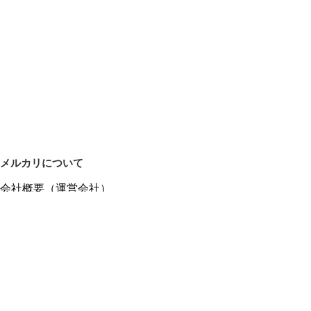
メルカリについて
会社概要（運営会社）
採用情報
プレスリリース
公式ブログ
プレスキット
メルカリUS
メルカリShops
m department（エムデパ）
ヘルプ