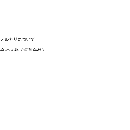
メルカリについて
会社概要（運営会社）
採用情報
プレスリリース
公式ブログ
プレスキット
メルカリUS
メルカリShops
m department（エムデパ）
ヘルプ
ヘルプセンター（ガイド・お問い合わせ）
メルカリShopsでショップを開設する
メルカリShops ショップ管理画面にログイン
メルカリShops出店者向けガイド