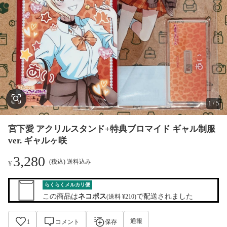
1
/
5
宮下愛 アクリルスタンド+特典ブロマイド ギャル制服
ver. ギャルヶ咲
3,280
(税込) 送料込み
¥
らくらくメルカリ便
この商品は
ネコポス
で配送されました
(送料 ¥210)
通報
1
コメント
保存