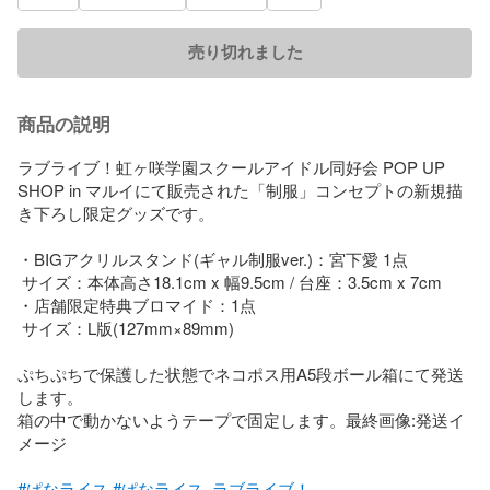
売り切れました
商品の説明
ラブライブ！虹ヶ咲学園スクールアイドル同好会 POP UP 
SHOP in マルイにて販売された「制服」コンセプトの新規描
き下ろし限定グッズです。

・BIGアクリルスタンド(ギャル制服ver.)：宮下愛 1点

 サイズ：本体高さ18.1cm x 幅9.5cm / 台座：3.5cm x 7cm

・店舗限定特典ブロマイド：1点

 サイズ：L版(127mm×89mm)

ぷちぷちで保護した状態でネコポス用A5段ボール箱にて発送
します。

箱の中で動かないようテープで固定します。最終画像:発送イ
メージ

#ぱなライス
#ぱなライス_ラブライブ！