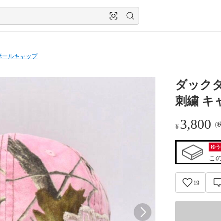
ボールキャップ
ダックダ
刺繍 キ
3,800
(
¥
ゆう
こ
19