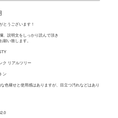
明
がとうございます！

欄、説明文をしっかり読んで頂き

お願い致します。

TY 

ンク リアルツリー

トン

全体的な色褪せと使用感はありますが、目立つ汚れなどはあり