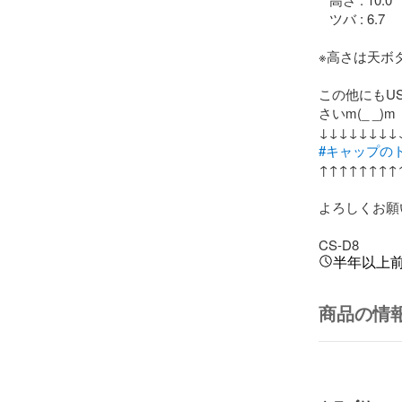
   ツバ : 6.7

※高さは天ボ
この他にもU
さいm(_ _)m

#キャップの
↑↑↑↑↑↑↑↑↑
よろしくお願
CS-D8
半年以上
商品の情