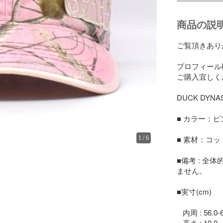
商品の説
ご覧頂きあり
プロフィール
ご購入宜しく
DUCK DYNAS
■ カラー：ピ
■ 素材：コッ
1
/
6
■備考 : 
ません。

■実寸(cm)

   内周 : 56.0-62.0

   高さ : 10.0
