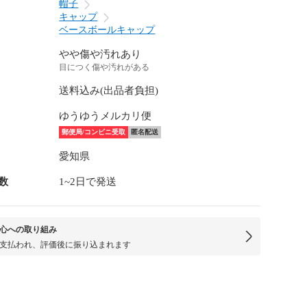
帽子
キャップ
ベースボールキャップ
やや傷や汚れあり
目につく傷や汚れがある
送料込み(出品者負担)
ゆうゆうメルカリ便
郵便局/コンビニ受取
匿名配送
愛知県
数
1~2日で発送
心への取り組み
支払われ、評価後に振り込まれます