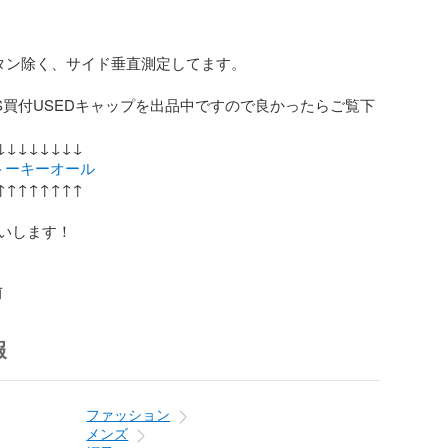
タン除く、サイド垂直測定してます。

S買付USEDキャップを出品中ですので良かったらご覧下
トーキーオール
↑↑↑↑↑↑↑

いします！

前
報
ファッション
メンズ