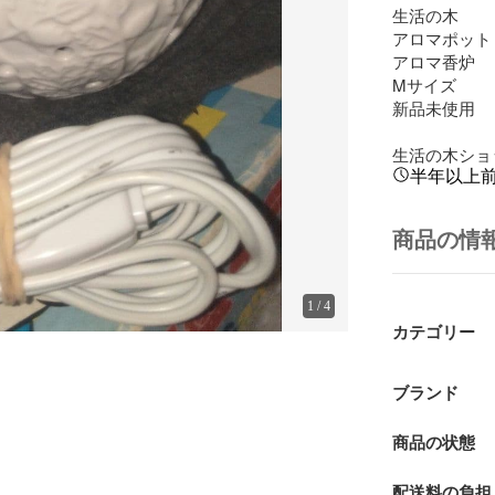
生活の木

アロマポット

アロマ香炉

Mサイズ

新品未使用

生活の木ショ
半年以上
商品の情
1
/
4
カテゴリー
ブランド
商品の状態
配送料の負担