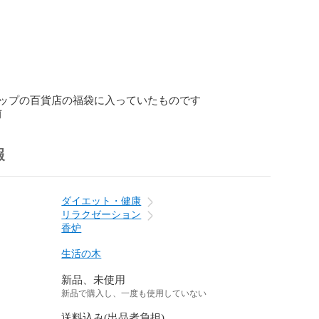
ップの百貨店の福袋に入っていたものです
前
報
ダイエット・健康
リラクゼーション
香炉
生活の木
新品、未使用
新品で購入し、一度も使用していない
送料込み(出品者負担)