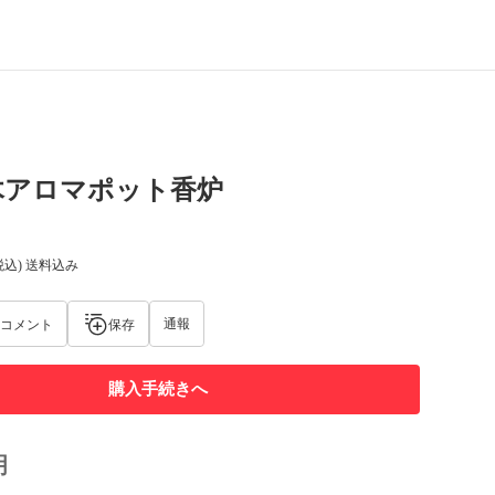
木アロマポット香炉
税込) 送料込み
通報
コメント
保存
購入手続きへ
明