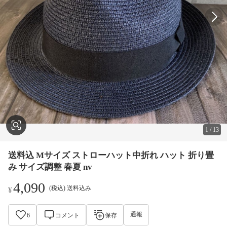
1
/
13
送料込 Mサイズ ストローハット中折れ ハット 折り畳
み サイズ調整 春夏 nv
4,090
(税込) 送料込み
¥
通報
6
コメント
保存