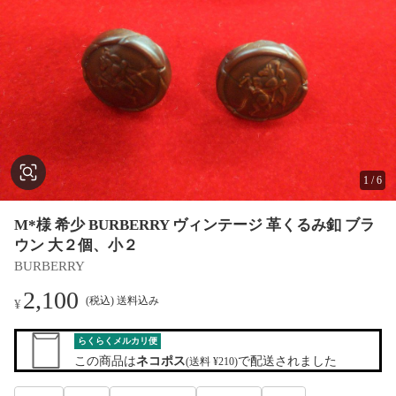
1
/
6
M*様 希少 BURBERRY ヴィンテージ 革くるみ釦 ブラ
ウン 大２個、小２
BURBERRY
2,100
(税込) 送料込み
¥
らくらくメルカリ便
この商品は
ネコポス
で配送されました
(送料 ¥210)