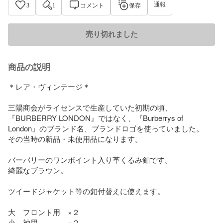
通報
3
1
コメント
保存
売り切れました
商品の説明
＊レア・ヴィンテージ＊

三陽商会がライセンスで生産していた初期の頃、

『BURBERRY LONDON』ではなく、『Burberrys of 
London』のブランド名、ブランドロゴを使っていました。

その当時の新品・未使用品になります。

バーバリーのワンポイント入り革くるみ釦です。

綺麗なブラウン。

ツイードジャケット等の釦付替えに使えます。

大　フロント用　×２

小　袖用　　　　×２
