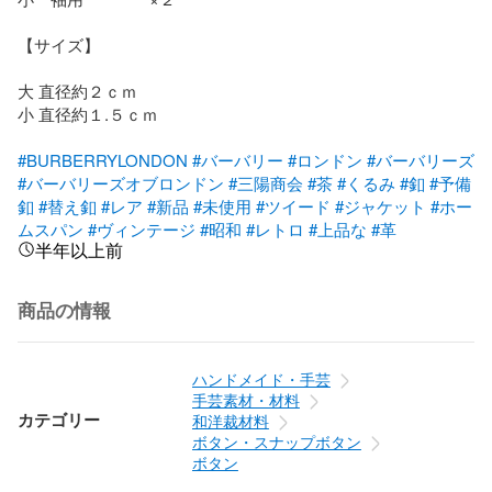
【サイズ】

大 直径約２ｃｍ

小 直径約１.５ｃｍ

#BURBERRYLONDON
#バーバリー
#ロンドン
#バーバリーズ
#バーバリーズオブロンドン
#三陽商会
#茶
#くるみ
#釦
#予備
釦
#替え釦
#レア
#新品
#未使用
#ツイード
#ジャケット
#ホー
ムスパン
#ヴィンテージ
#昭和
#レトロ
#上品な
#革
半年以上前
商品の情報
ハンドメイド・手芸
手芸素材・材料
カテゴリー
和洋裁材料
ボタン・スナップボタン
ボタン