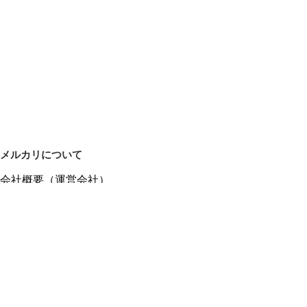
メルカリについて
会社概要（運営会社）
採用情報
プレスリリース
公式ブログ
プレスキット
メルカリUS
メルカリShops
m department（エムデパ）
ヘルプ