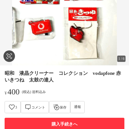
1
/
6
昭和 液晶クリーナー コレクション vodapfone 赤
いきつね 太鼓の達人
400
(税込) 送料込み
¥
通報
3
コメント
保存
購入手続きへ