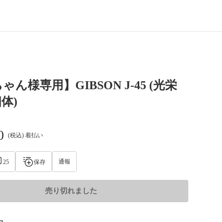
ん様専用】GIBSON J-45 (光栄
体)
0
(税込) 着払い
通報
25
保存
売り切れました