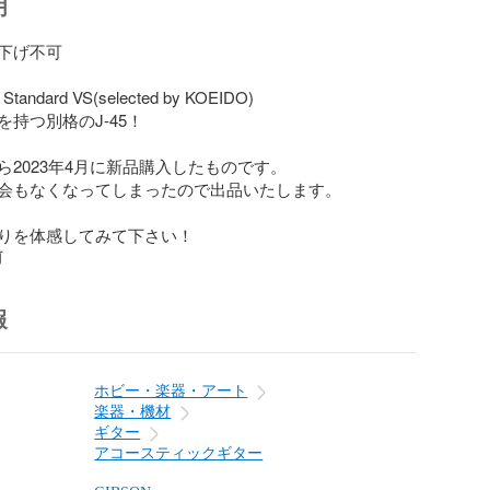
明
下げ不可

Standard VS(selected by KOEIDO)

持つ別格のJ-45！

2023年4月に新品購入したものです。

会もなくなってしまったので出品いたします。

りを体感してみて下さい！
前
報
ホビー・楽器・アート
楽器・機材
ギター
アコースティックギター