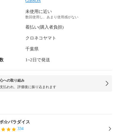
GIBSON
未使用に近い
数回使用し、あまり使用感がない
着払い(購入者負担)
クロネコヤマト
千葉県
数
1~2日で発送
心への取り組み
支払われ、評価後に振り込まれます
ポ☆パラダイス
334