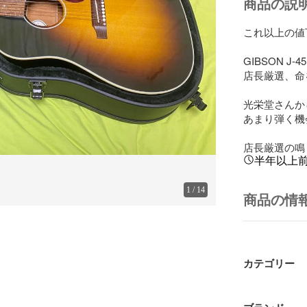
商品の説
これ以上の値
GIBSON J-45 
店長厳選、命を
光栄堂さんから
あまり弾く機
店長厳選の鳴
半年以上
1
/
14
商品の情
カテゴリー