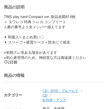
商品の説明
TWS play hard Compact ver. 新品未開封 6枚 

＋ タワレコ 特典 トレカ コンプリート

⚠︎裏の番号より全メンバー揃えてます

︎✦︎ 即購入○ まとめ買い〇

︎✦︎ スリーブ＋硬質ケース＋防水にて発送

※初期スレ等ある場合があります

※初心者管理のため、神経質な方は御遠慮ください
2日前
商品の情報
CD・DVD・ブルーレイ
カテゴリー
CD
K-POP・アジア
新品、未使用