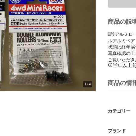
商品の説
2段アルミロー
ルアルミベア
状態は経年劣
写真確認の上
ご覧いただき
半年以上
商品の情
1
/
4
カテゴリー
ブランド