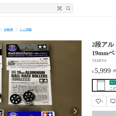
自動車
ミニ四駆
2段アル
19mm
TAMIYA
5,999
(
¥
らく
こ
1