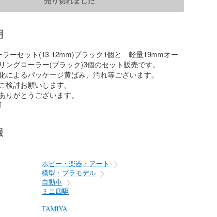
売り切れました
明
ラーセット(13-12mm)ブラック1個と　軽量19mmオー
リングローラー(ブラック)3個のセット販売です。

化によるパッケージ黄ばみ、汚れ等ございます。

ご検討お願いします。

ありがとうございます。
前
報
ホビー・楽器・アート
模型・プラモデル
自動車
ミニ四駆
TAMIYA