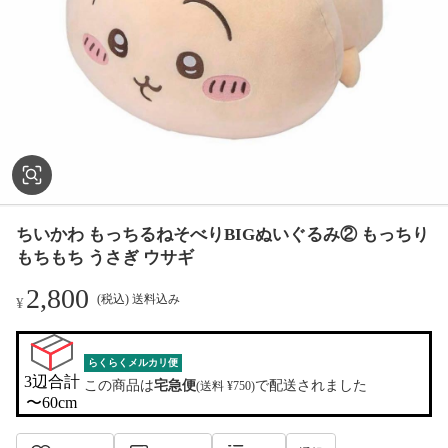
ちいかわ もっちるねそべりBIGぬいぐるみ② もっちり
もちもち うさぎ ウサギ
2,800
(税込) 送料込み
¥
らくらくメルカリ便
3辺合計

この商品は
宅急便
で配送されました
(送料 ¥750)
〜60cm