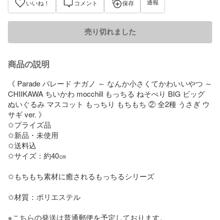
通報
いいね！
コメント
保存
売り切れました
商品の説明
《 Parade パレード ナガノ ～ なんか小さくてかわいいやつ ～

CHIIKAWA ちいかわ mocchill もっちる ねそべり BIG ビッグ 
ぬいぐるみ マスコット もっちり もちもち ② 全2種 うさぎ ウ
サギ ver. 》

✩プライズ品

✩新品・未使用

✩送料込

✩サイズ：約40㎝

✩もちもち素材に癒されるもっちるシリーズ

✩材質：ポリエステル

※こちらの発送は普通郵便を予定しております。
