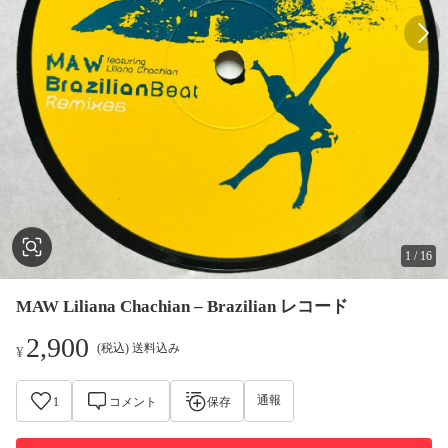
1
/
16
MAW Liliana Chachian – Brazilian レコード
2,900
(税込) 送料込み
¥
通報
1
コメント
保存