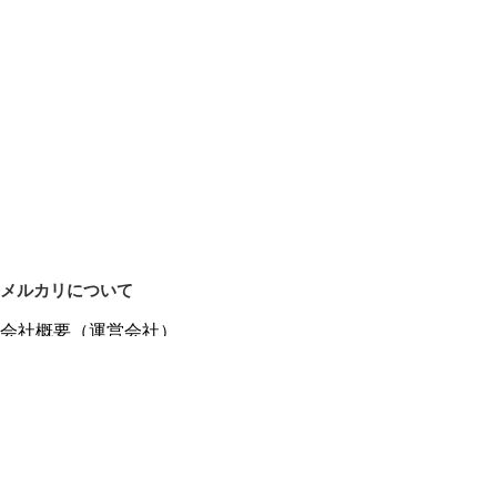
メルカリについて
会社概要（運営会社）
採用情報
プレスリリース
公式ブログ
プレスキット
メルカリUS
メルカリShops
m department（エムデパ）