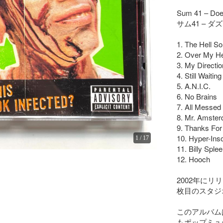
Sum 41 – Does
サム41 – 
1. The Hell So
2. Over My He
3. My Direction
4. Still Waiting

5. A.N.I.C.

6. No Brains

7. All Messed 
8. Mr. Amster
9. Thanks For 
10. Hyper-Ins
1
/
17
11. Billy Splee
12. Hooch

2002年にリリー
枚目のスタジ
このアルバムは、
もポップミュ