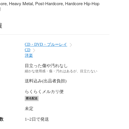
ore, Heavy Metal, Post-Hardcore, Hardcore Hip-Hop
前
報
CD・DVD・ブルーレイ
CD
洋楽
目立った傷や汚れなし
細かな使用感・傷・汚れはあるが、目立たない
送料込み(出品者負担)
らくらくメルカリ便
匿名配送
未定
数
1~2日で発送