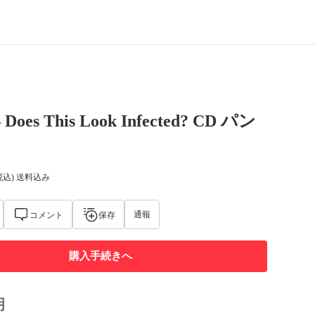
– Does This Look Infected? CD パン
税込) 送料込み
通報
コメント
保存
購入手続きへ
明