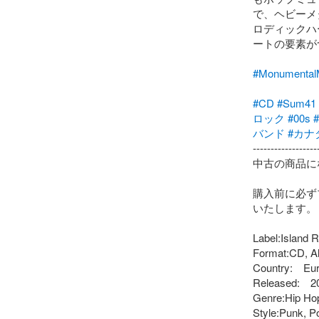
で、ヘビーメ
ロディックハ
ートの要素が
#Monument
#CD
#Sum41
ロック
#00s
バンド
#カナ
-------------------
中古の商品に
購入前に必ず
いたします。

Label:Island R
Format:CD, A
Country:　Eur
Released:　20
Genre:Hip Hop
Style:Punk, P