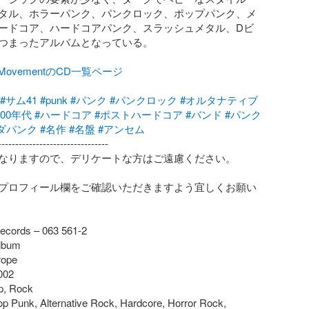
タル、ホラーパンク、パンクロック、ポップパンク、メ
ードコア、ハードコアパンク、スラッシュメタル、Dビ
つまったアルバムとなっている。

alMovementのCD一覧ページ
#サム41
#punk
#パンク
#パンクロック
#オルタナティブ
#00年代
#ハードコア
#ポストハードコア
#バンド
#パンク
ダパンク
#名作
#名盤
#アンセム
-------------------------------

なりますので、デリケートな方はご遠慮ください。

プロフィール欄をご確認いただきますよう宜しくお願い
ecords – 063 561-2

lbum

ope

02

, Rock

op Punk, Alternative Rock, Hardcore, Horror Rock, 