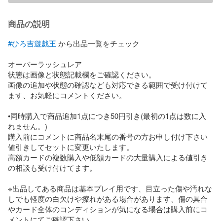
商品の説明
#ひろ吉遊戯王
 から出品一覧をチェック

オーバーラッシュレア

状態は画像と状態記載欄をご確認ください。

画像の追加や状態の確認なども対応できる範囲で受け付けて
ます、お気軽にコメントください。

•同時購入で商品追加1点につき50円引き(最初の1点は数に入
れません。)

購入前にコメントに商品名末尾の番号の方お申し付け下さい
値引きしてセットに変更いたします。

高額カードの複数購入や低額カードの大量購入による値引き
の相談も受け付けてます。

※出品してある商品は基本プレイ用です、目立った傷や汚れな
しでも軽度の白欠けや擦れがある場合があります、傷の具合
やカード全体のコンディションが気になる場合は購入前にコ
メントにてご確認下さい。
