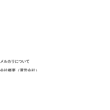
メルカリについて
会社概要（運営会社）
採用情報
プレスリリース
公式ブログ
プレスキット
メルカリUS
メルカリShops
m department（エムデパ）