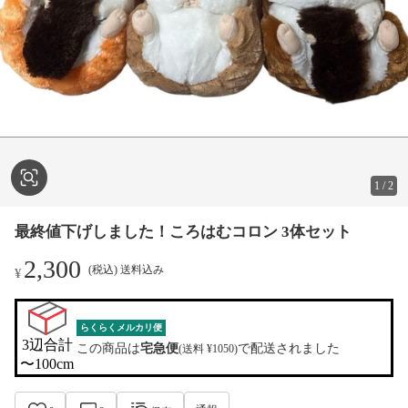
1
/
2
最終値下げしました！ころはむコロン 3体セット
2,300
(税込) 送料込み
¥
らくらくメルカリ便
3辺合計

この商品は
宅急便
で配送されました
(送料 ¥1050)
〜100cm