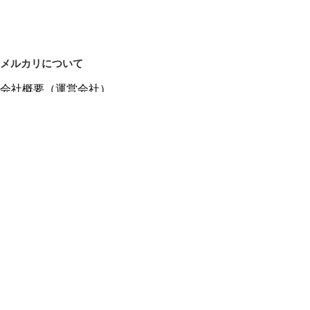
メルカリについて
会社概要（運営会社）
採用情報
プレスリリース
公式ブログ
プレスキット
メルカリUS
メルカリShops
m department（エムデパ）
ヘルプ
ヘルプセンター（ガイド・お問い合わせ）
メルカリShopsでショップを開設する
メルカリShops ショップ管理画面にログイン
メルカリShops出店者向けガイド
お問い合わせ一覧
フリーワードから商品をさがす