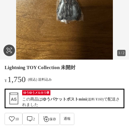
1
/
2
Lightning TOY Collection 未開封
1,750
(税込) 送料込み
¥
ゆうゆうメルカリ便
この商品は
ゆうパケットポストmini
で配送さ
(送料 ¥160)
れました
通報
10
2
保存