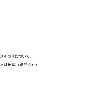
メルカリについて
会社概要（運営会社）
採用情報
プレスリリース
公式ブログ
プレスキット
メルカリUS
メルカリShops
m department（エムデパ）
ヘルプ