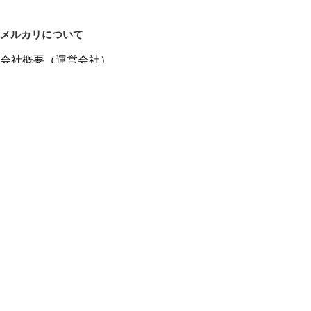
メルカリについて
会社概要（運営会社）
採用情報
プレスリリース
公式ブログ
プレスキット
メルカリUS
メルカリShops
m department（エムデパ）
ヘルプ
ヘルプセンター（ガイド・お問い合わせ）
メルカリShopsでショップを開設する
メルカリShops ショップ管理画面にログイン
メルカリShops出店者向けガイド
お問い合わせ一覧
フリーワードから商品をさがす
プライバシーと利用規約