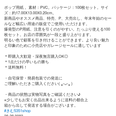
ポップ用紙 。素材：PVC。パッケージ：100枚セット。サイ
ズ：約17.00X13.00X0.20cm。

新商品やオススメ商品、特売、P、大売出し、年末年始のセー
ルなど幅広い用途の販促でご使用いただけます。

爆発型のP用紙、注意を引くのがやすい。たっぷり使える100
枚セット。お店の雰囲気が一段と盛り上がります。

明るい色で顧客を引き付けることができます。より良い魅力
と印象のために小売店やガレージセールに適しています

＊即購入大歓迎・深夜無言購入OK◎

＊1点だけの早いもの勝ち

＊送料無料！

・自宅保管・簡易包装での発送に

ご理解いただきご購入ください( ⁎ᵕᴗᵕ⁎ )

・商品の状態は実物写真をご確認ください♪

※少しでもお安く出品出来るように送料の都合上

#きむ5351shop
28-28 0083