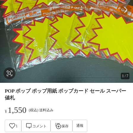
1
/
7
POP ポップ ポップ用紙 ポップカード セール スーパー
値札
1,550
(税込) 送料込み
¥
通報
1
コメント
保存