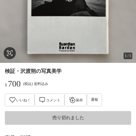
1
/
5
検証・沢渡朔の写真美学
700
(税込) 送料込み
¥
通報
いいね！
コメント
保存
売り切れました