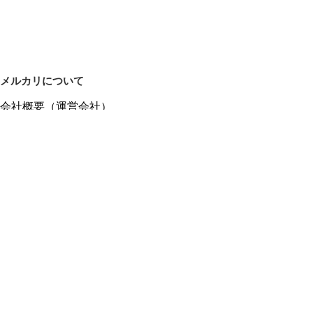
メルカリについて
会社概要（運営会社）
採用情報
プレスリリース
公式ブログ
プレスキット
メルカリUS
メルカリShops
m department（エムデパ）
ヘルプ
ヘルプセンター（ガイド・お問い合わせ）
メルカリShopsでショップを開設する
メルカリShops ショップ管理画面にログイン
メルカリShops出店者向けガイド
お問い合わせ一覧