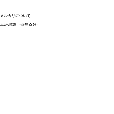
メルカリについて
会社概要（運営会社）
採用情報
プレスリリース
公式ブログ
プレスキット
メルカリUS
メルカリShops
m department（エムデパ）
ヘルプ
ヘルプセンター（ガイド・お問い合わせ）
メルカリShopsでショップを開設する
メルカリShops ショップ管理画面にログイン
メルカリShops出店者向けガイド
お問い合わせ一覧
フリーワードから商品をさがす
プライバシーと利用規約