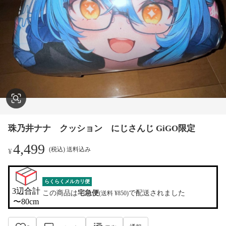
珠乃井ナナ クッション にじさんじ GiGO限定
4,499
(税込) 送料込み
¥
らくらくメルカリ便
3辺合計

この商品は
宅急便
で配送されました
(送料 ¥850)
〜80cm