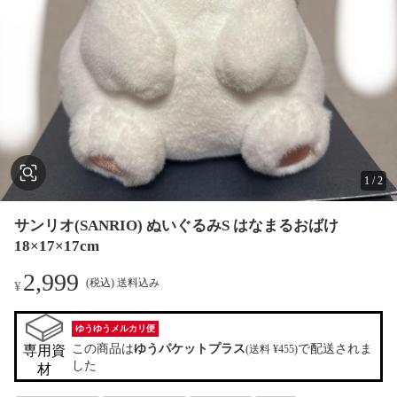
1
/
2
サンリオ(SANRIO) ぬいぐるみS はなまるおばけ
18×17×17cm
2,999
(税込) 送料込み
¥
ゆうゆうメルカリ便
この商品は
ゆうパケットプラス
で配送されま
専用資
(送料 ¥455)
した
材