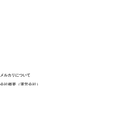
メルカリについて
会社概要（運営会社）
採用情報
プレスリリース
公式ブログ
プレスキット
メルカリUS