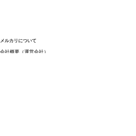
メルカリについて
会社概要（運営会社）
採用情報
プレスリリース
公式ブログ
プレスキット
メルカリUS
メルカリShops
m department（エムデパ）
ヘルプ
ヘルプセンター（ガイド・お問い合わせ）
メルカリShopsでショップを開設する
メルカリShops ショップ管理画面にログイン
メルカリShops出店者向けガイド