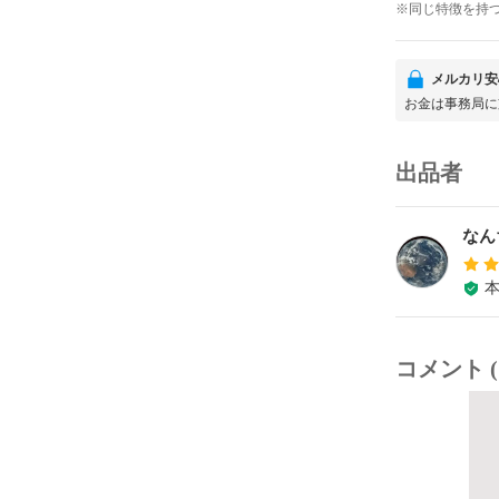
※同じ特徴を持
メルカリ安
お金は事務局に
出品者
なん
コメント (