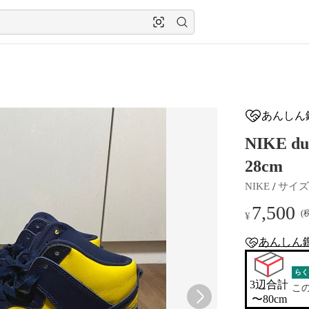
あんしん
NIKE d
28cm
 / 
NIKE
サイズ
7,500
(
¥
あんしん
anshin-apprais
らく
3辺合計

こ
〜80cm