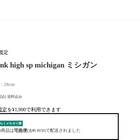
鑑定
unk high sp michigan ミシガン
 : 
28cm
税込) 送料込み
鑑定
を¥1,900で利用できます
al-tag
らくメルカリ便
の商品は
宅急便
で配送されました
(送料 ¥850)