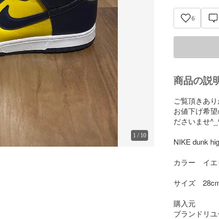
6
商品の説
ご覧頂きあり
お値下げ希望
ださいませ^_^
1
/
10
NIKE dunk
カラー　イエ
サイズ　28cm
購入元

ブランドリユ