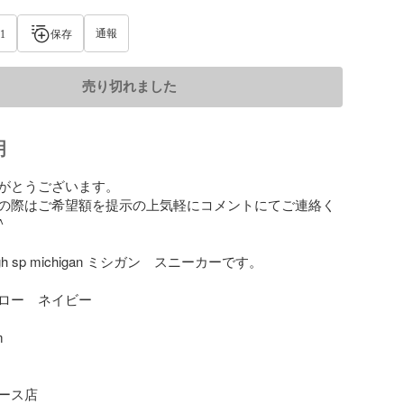
通報
1
保存
売り切れました
明
がとうございます。

の際はご希望額を提示の上気軽にコメントにてご連絡く


 high sp michigan ミシガン　スニーカーです。

ロー　ネイビー



ース店
