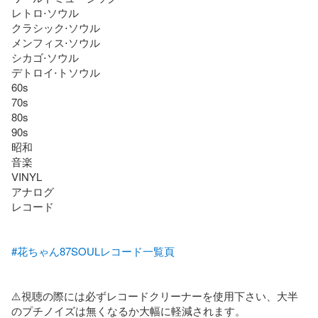
レトロ⋅ソウル

クラシック⋅ソウル

メンフィス⋅ソウル

シカゴ⋅ソウル

デトロイ⋅トソウル

60s

70s

80s

90s

昭和

音楽

VINYL

アナログ

レコード

#花ちゃん87SOULレコード一覧頁
⚠️視聴の際には必ずレコードクリーナーを使用下さい、大半
のプチノイズは無くなるか大幅に軽減されます。
