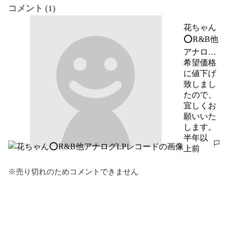
コメント (1)
花ちゃん
⭕️R&B他
アナログ
LPレコー
希望価格
ド
に値下げ
致しまし
たので、
宜しくお
願いいた
します。
半年以
報告する
上前
※売り切れのためコメントできません