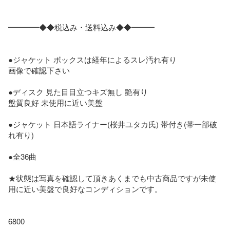
━━━━◆◆税込み・送料込み◆◆━━━

●ジャケット ボックスは経年によるスレ汚れ有り

画像で確認下さい

●ディスク 見た目目立つキズ無し 艶有り

盤質良好 未使用に近い美盤

●ジャケット 日本語ライナー(桜井ユタカ氏) 帯付き(帯一部破
れ有り)

●全36曲

★状態は写真を確認して頂きあくまでも中古商品ですが未使
用に近い美盤で良好なコンディションです。

6800
