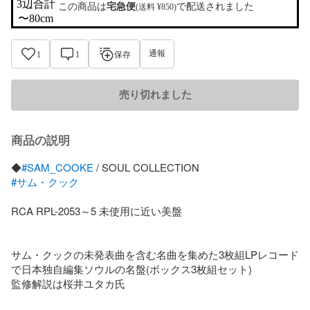
3辺合計

この商品は
宅急便
で配送されました
(送料 ¥850)
〜80cm
通報
1
1
保存
売り切れました
商品の説明
◆
#SAM_COOKE
#サム・クック
RCA RPL-2053～5 未使用に近い美盤

サム・クックの未発表曲を含む名曲を集めた3枚組LPレコード
で日本独自編集ソウルの名盤(ボックス3枚組セット)

監修解説は桜井ユタカ氏
