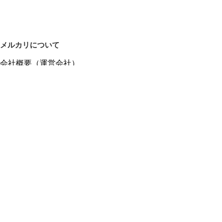
メルカリについて
会社概要（運営会社）
採用情報
プレスリリース
公式ブログ
プレスキット
メルカリUS
メルカリShops
m department（エムデパ）
ヘルプ
ヘルプセンター（ガイド・お問い合わせ）
メルカリShopsでショップを開設する
メルカリShops ショップ管理画面にログイン
メルカリShops出店者向けガイド
お問い合わせ一覧
フリーワードから商品をさがす