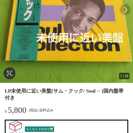
1
/
18
LP未使用に近い美盤[サム・クック/ Soul ·· ]国内盤帯
付き
5,800
(税込) 送料込み
¥
らくらくメルカリ便