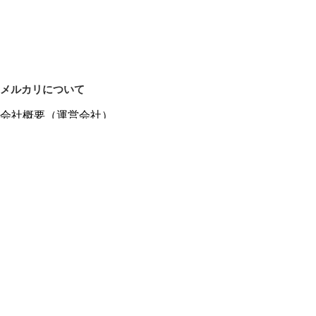
メルカリについて
会社概要（運営会社）
採用情報
プレスリリース
公式ブログ
プレスキット
メルカリUS
メルカリShops
m department（エムデパ）
ヘルプ
ヘルプセンター（ガイド・お問い合わせ）
メルカリShopsでショップを開設する
メルカリShops ショップ管理画面にログイン
メルカリShops出店者向けガイド