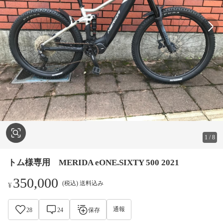
1
/
8
トム様専用 MERIDA eONE.SIXTY 500 2021
350,000
(税込) 送料込み
¥
通報
28
24
保存