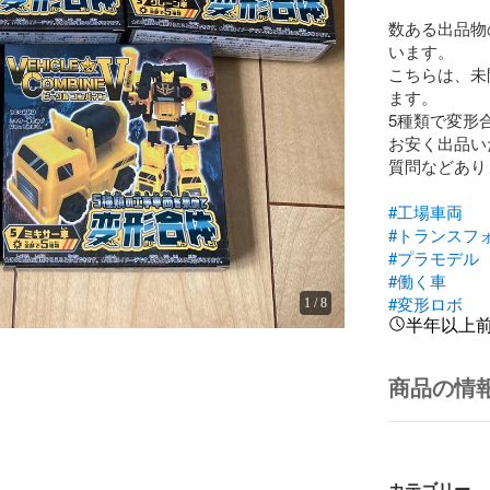
数ある出品物
います。

こちらは、未
ます。

5種類で変形
お安く出品い
質問などあり
#工場車両
#トランスフ
#プラモデル
#働く車
#変形ロボ
1
/
8
半年以上
商品の情