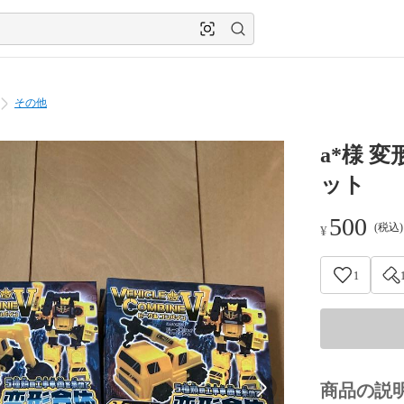
その他
a*様 
ット
500
(税込
¥
1
商品の説