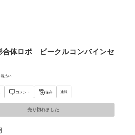
変形合体ロボ ビークルコンバインセ
) 着払い
通報
1
コメント
保存
売り切れました
明