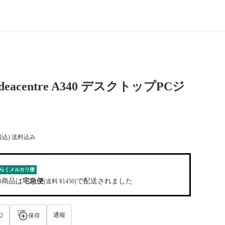
 ideacentre A340 デスクトップPCジ
税込) 送料込み
らくメルカリ便
の商品は
宅急便
で配送されました
(送料 ¥1450)
通報
2
保存