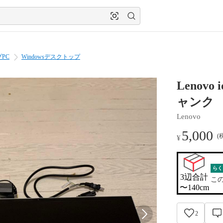
PC
Windowsデスクトップ
Lenovo
ャンク
Lenovo
5,000
(
¥
らく
3辺合計

こ
〜140cm
2