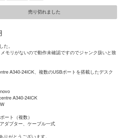
売り切れました
明
した。

D、メモリがないので動作未確認ですのでジャンク扱いと致
eacentre A340-24ICK、複数のUSBポートを搭載したデスク
ovo

entre A340-24ICK

W

SBポート（複数）

電源アダプター、ケーブル一式

ありがとうございます。
