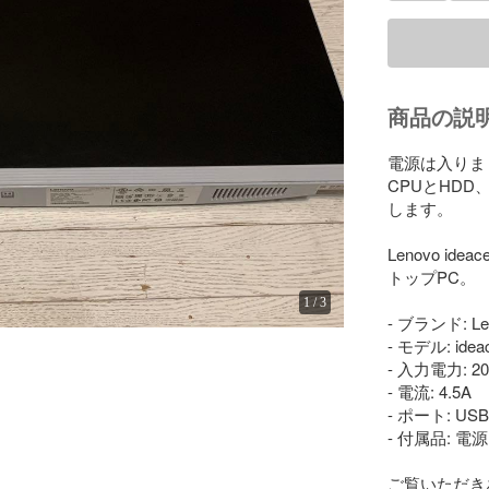
商品の説
電源は入りま
CPUとHD
します。

Lenovo id
トップPC。

1
/
3
- ブランド: Len
- モデル: ideac
- 入力電力: 20
- 電流: 4.5A

- ポート: U
- 付属品: 
ご覧いただき