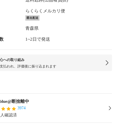
送料込み(出品者負担)
らくらくメルカリ便
匿名配送
青森県
数
1~2日で発送
心への取り組み
支払われ、評価後に振り込まれます
nblue@断捨離中
3974
本人確認済