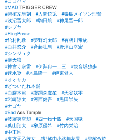
#ヨコハマ
#MAD
#碧棺左馬刻
#入間銃兎
#毒島メイソン理鶯
#浅沼晋太郎
#駒田航
#神尾晋一郎
#シブヤ
#FlingPosse
#飴村乱数
#夢野幻太郎
#有栖川帝統
#白井悠介
#斉藤壮馬
#野津山幸宏
#シンジュク
#麻天狼
#神宮寺寂雷
#伊弉冉一二三
#観音坂独歩
#速水奨
#木島隆一
#伊東健人
#オオサカ
#どついたれ本舗
#白膠木簓
#躑躅森盧笙
#天谷奴零
#岩崎諒太
#河西健吾
#黒田崇矢
#ナゴヤ
#Bad
#波羅夷空却
#四十物十四
#天国獄
#葉山翔太
#榊原優希
#竹内栄治
#中王区
#東方天乙統女
#勘解由小路無花果
#碧棺合歓