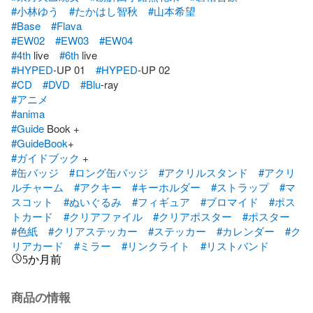
#小林ゆう
#たかはし智秋
#山本希望
#Base
#Flava
#EW02
#EW03
#EW04
#4th
 live　
#6th
#HYPED
-UP 01　
#HYPED
#CD
#DVD
#Blu
#アニメ
#anima
#Guide
#GuideBook
#ガイドブック
#缶バッジ
#ロング缶バッジ
#アクリルスタンド
#アクリ
ルチャーム
#アクキー
#キーホルダー
#ストラップ
#マ
スコット
#ぬいぐるみ
#フィギュア
#ブロマイド
#ポス
トカード
#クリアファイル
#クリアポスター
#ポスター
#色紙
#クリアステッカー
#ステッカー
#カレンダー
#ク
リアカード
#ミラー
#リンクライト
#リストバンド
5か月前
商品の情報