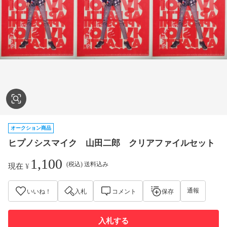
オークション商品
ヒプノシスマイク 山田二郎 クリアファイルセット
1,100
(税込) 送料込み
現在
¥
通報
いいね！
入札
コメント
保存
入札する