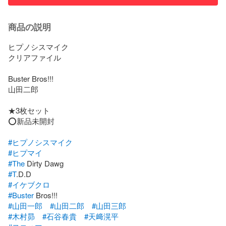
商品の説明
ヒプノシスマイク　

クリアファイル

Buster Bros!!!

山田二郎

★3枚セット

⭕新品未開封

#ヒプノシスマイク
#ヒプマイ
#The
#T
#イケブクロ
#Buster
#山田一郎
#山田二郎
#山田三郎
#木村昴
#石谷春貴
#天﨑滉平