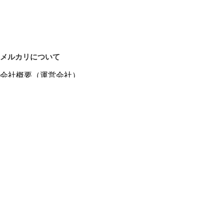
メルカリについて
会社概要（運営会社）
採用情報
プレスリリース
公式ブログ
プレスキット
メルカリUS
メルカリShops
m department（エムデパ）
ヘルプ
ヘルプセンター（ガイド・お問い合わせ）
メルカリShopsでショップを開設する
メルカリShops ショップ管理画面にログイン
メルカリShops出店者向けガイド
お問い合わせ一覧