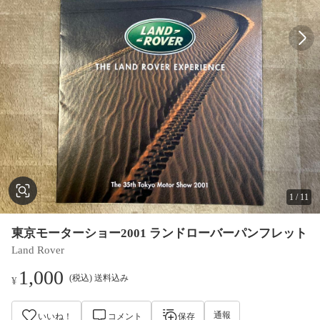
1
/
11
東京モーターショー2001 ランドローバーパンフレット
Land Rover
1,000
(税込) 送料込み
¥
通報
いいね！
コメント
保存