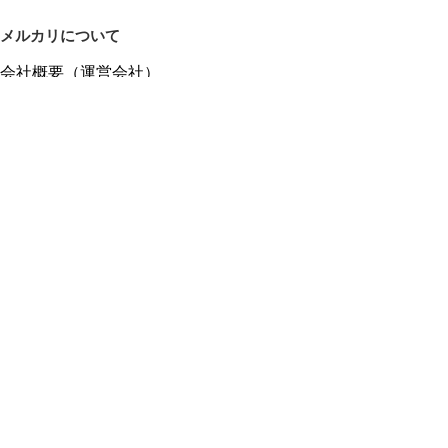
メルカリについて
会社概要（運営会社）
採用情報
プレスリリース
公式ブログ
プレスキット
メルカリUS
メルカリShops
m department（エムデパ）
ヘルプ
ヘルプセンター（ガイド・お問い合わせ）
メルカリShopsでショップを開設する
メルカリShops ショップ管理画面にログイン
メルカリShops出店者向けガイド
お問い合わせ一覧
フリーワードから商品をさがす
プライバシーと利用規約
メルカリ利用規約