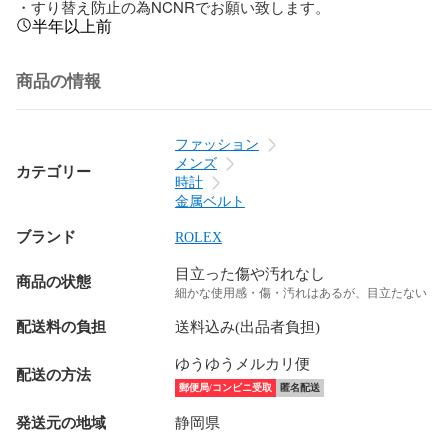
・すり替え防止の為NCNRでお願い致します。
半年以上前
商品の情報
ファッション
メンズ
カテゴリー
時計
金属ベルト
ブランド
ROLEX
目立った傷や汚れなし
商品の状態
細かな使用感・傷・汚れはあるが、目立たない
配送料の負担
送料込み(出品者負担)
ゆうゆうメルカリ便
配送の方法
郵便局/コンビニ受取
匿名配送
発送元の地域
静岡県