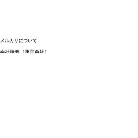
メルカリについて
会社概要（運営会社）
採用情報
プレスリリース
公式ブログ
プレスキット
メルカリUS
メルカリShops
m department（エムデパ）
ヘルプ
ヘルプセンター（ガイド・お問い合わせ）
メルカリShopsでショップを開設する
メルカリShops ショップ管理画面にログイン
メルカリShops出店者向けガイド