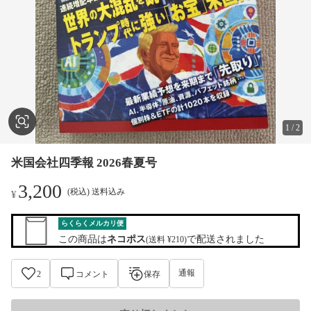
1
/
2
米国会社四季報 2026春夏号
3,200
(税込) 送料込み
¥
らくらくメルカリ便
この商品は
ネコポス
で配送されました
(送料 ¥210)
通報
2
コメント
保存