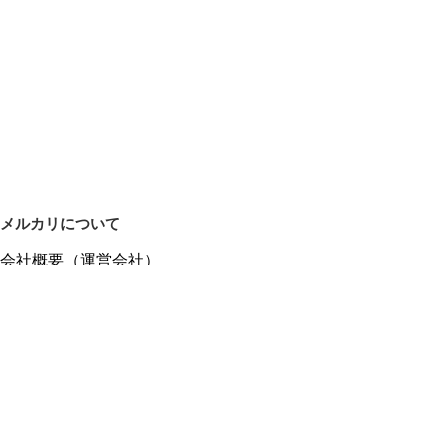
メルカリについて
会社概要（運営会社）
採用情報
プレスリリース
公式ブログ
プレスキット
メルカリUS
メルカリShops
m department（エムデパ）
ヘルプ