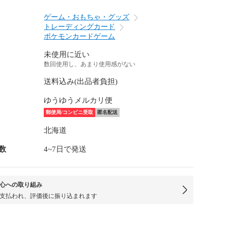
ゲーム・おもちゃ・グッズ
トレーディングカード
ポケモンカードゲーム
未使用に近い
数回使用し、あまり使用感がない
送料込み(出品者負担)
ゆうゆうメルカリ便
郵便局/コンビニ受取
匿名配送
北海道
数
4~7日で発送
心への取り組み
支払われ、評価後に振り込まれます