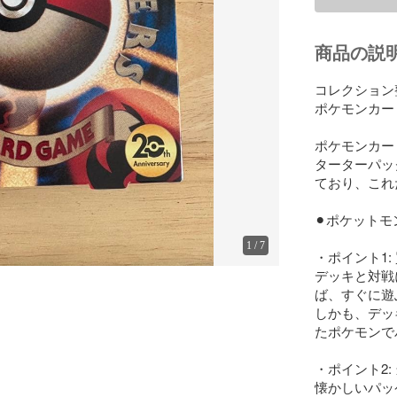
商品の説
コレクション
ポケモンカー
ポケモンカー
ターターパッ
ており、これ
⚫︎ポケット
1
/
7
・ポイント1:
デッキと対戦
ば、すぐに遊
しかも、デッ
たポケモンで
・ポイント2:
懐かしいパッ