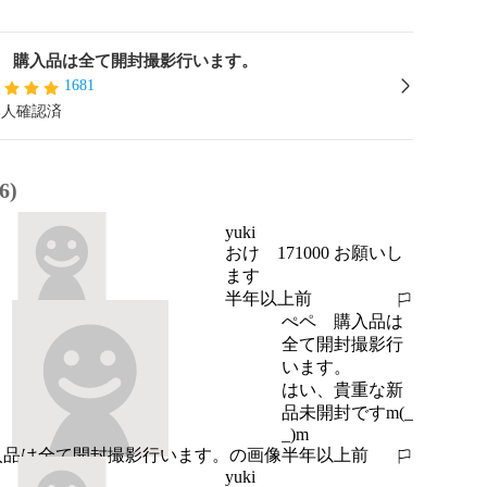
 購入品は全て開封撮影行います。
1681
本人確認済
6)
yuki
おけ　171000 お願いし
ます
半年以上前
報告する
ぺペ 購入品は
全て開封撮影行
います。
はい、貴重な新
品未開封ですm(_ 
_)m
半年以上前
報告する
yuki