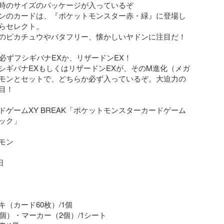
時のサイズのパッケージが入っているぞ

ンのカードは、『ポケットモンスター赤・緑』に登場し
らセレクト。

のピカチュウやバタフリー、懐かしいヤドンに注目だ！

 必ずフシギバナEXか、リザードンEX！

シギバナEXもしくはリザードンEXが、そのM進化（メガ
モンとセットで、どちらか必ず入っているぞ。大迫力の
！

ゲームXY BREAK「ポケットモンスターカードゲーム 
ック」

ン



（カード60枚）/1個

個）・マーカー（2個）/1シート
