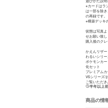
遊びかた説明書
※カードはラ
は一部を除き、
の再録です。

※構築デッキ
状態は写真よ
せお願い致し
購入後のクレ
かえんリザー
わるいシリー
ポケモンカー
化セット

プレミアムカ
VSシリーズ/
ご覧いただき
半年以上
商品の情