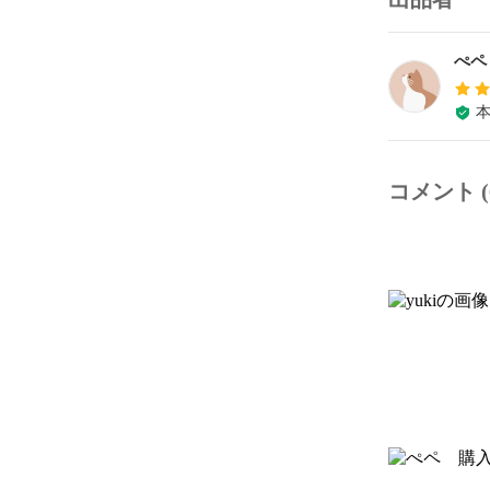
ぺペ
コメント (