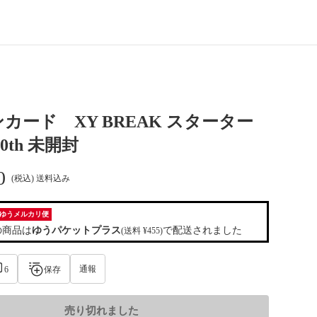
カード XY BREAK スターター
0th 未開封
0
(税込) 送料込み
ゆうメルカリ便
の商品は
ゆうパケットプラス
で配送されました
(送料 ¥455)
通報
6
保存
売り切れました