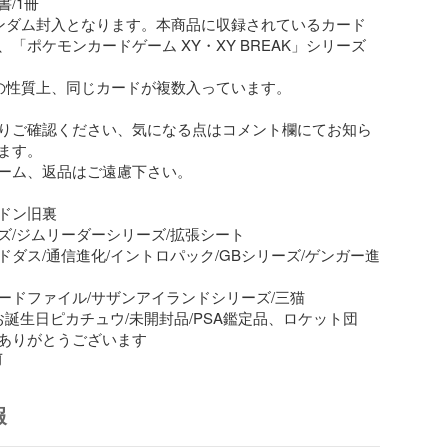
/1冊

ンダム封入となります。本商品に収録されているカード
「ポケモンカードゲーム XY・XY BREAK」シリーズ
の性質上、同じカードが複数入っています。

りご確認ください、気になる点はコメント欄にてお知ら
ます。

ーム、返品はご遠慮下さい。

ドン旧裏

ズ/ジムリーダーシリーズ/拡張シート

ドダス/通信進化/イントロパック/GBシリーズ/ゲンガー進
ードファイル/サザンアイランドシリーズ/三猫

お誕生日ピカチュウ/未開封品/PSA鑑定品、ロケット団

ありがとうございます
前
報