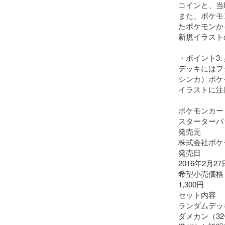
コインと、当
また、ポケモ
たポケモンか
新規イラスト
・ポイント3:
デッキにはフ
シンカ）ポケ
イラストに注目
ポケモンカード
スターターパ
発売元

株式会社ポケモ
発売日

2016年2月27日
希望小売価格

1,300円

セット内容

ランダムデッキ
ダメカン（32