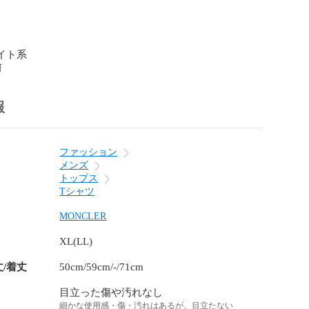
ワイト系
前
報
ファッション
メンズ
トップス
Tシャツ
MONCLER
XL(LL)
丈/着丈
50cm/59cm/-/71cm
目立った傷や汚れなし
細かな使用感・傷・汚れはあるが、目立たない