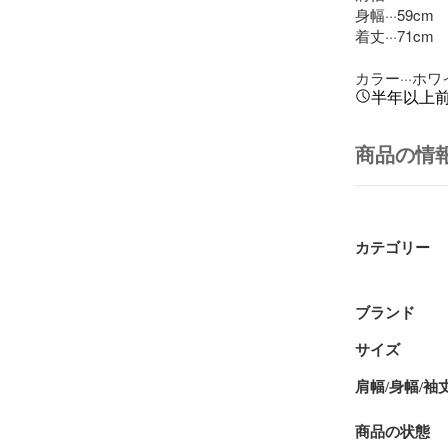
身幅···59cm

着丈···71cm

カラー···ホ
半年以上
商品の情
カテゴリー
ブランド
サイズ
肩幅/身幅/袖
商品の状態