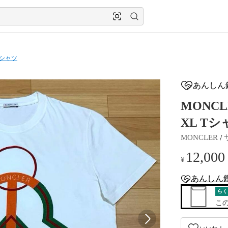
Tシャツ
あんしん
MONCL
XL Tシャ
 / 
MONCLER
12,000
¥
あんしん
anshin-apprais
らく
こ