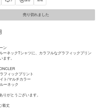
3
保存
売り切れました
明
ン

ルーネックTシャツに、カラフルなグラフィックプリン
います。

ONCLER

 グラフィックプリント

ワイト/マルチカラー

クルーネック

ありがとうございます。

/着丈
