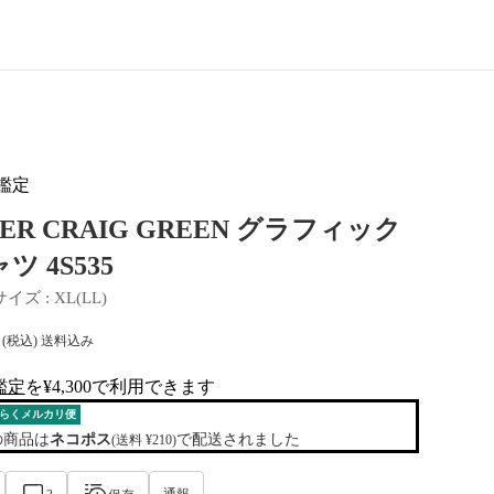
鑑定
ER CRAIG GREEN グラフィック
ツ 4S535
サイズ
 : 
XL(LL)
(税込) 送料込み
鑑定
を¥4,300で利用できます
al-tag
らくメルカリ便
の商品は
ネコポス
で配送されました
(送料 ¥210)
通報