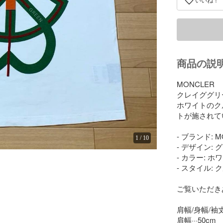
いいね！
商品の説
MONCLER 

クレイググリー
ホワイトのク
トが施されて
- ブランド: M
1
/
10
- デザイン:
- カラー: ホ
- スタイル: 
ご覧いただき
肩幅/身幅/袖丈
肩幅···50cm
