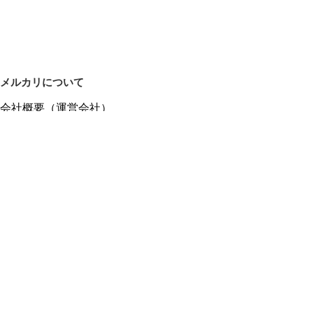
メルカリについて
会社概要（運営会社）
採用情報
プレスリリース
公式ブログ
プレスキット
メルカリUS
メルカリShops
m department（エムデパ）
ヘルプ
ヘルプセンター（ガイド・お問い合わせ）
メルカリShopsでショップを開設する
メルカリShops ショップ管理画面にログイン
メルカリShops出店者向けガイド
お問い合わせ一覧