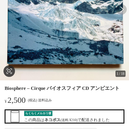
1
/
18
Biosphere – Cirque バイオスフィア CD アンビエント
2,500
(税込) 送料込み
¥
らくらくメルカリ便
この商品は
ネコポス
で配送されました
(送料 ¥210)