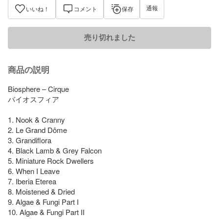
通報
いいね！
コメント
保存
売り切れました
商品の説明
Biosphere – Cirque

バイオスフィア

1. Nook & Cranny

2. Le Grand Dôme

3. Grandiflora

4. Black Lamb & Grey Falcon

5. Miniature Rock Dwellers

6. When I Leave

7. Iberia Eterea

8. Moistened & Dried

9. Algae & Fungi Part I

10. Algae & Fungi Part II
