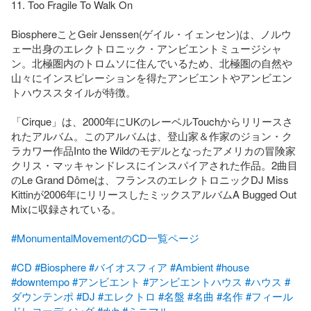
11. Too Fragile To Walk On

BiosphereことGeir Jenssen(ゲイル・イェンセン)は、ノルウ
ェー出身のエレクトロニック・アンビエントミュージシャ
ン。北極圏内のトロムソに住んでいるため、北極圏の自然や
山々にインスピレーションを得たアンビエントやアンビエン
トハウススタイルが特徴。

「Cirque」は、2000年にUKのレーベルTouchからリリースさ
れたアルバム。このアルバムは、登山家＆作家のジョン・ク
ラカワー作品Into the Wildのモデルとなったアメリカの冒険家
クリス・マッキャンドレスにインスパイアされた作品。2曲目
のLe Grand Dômeは、フランスのエレクトロニックDJ Miss 
Kittinが2006年にリリースしたミックスアルバムA Bugged Out 
Mixに収録されている。

#MonumentalMovementのCD一覧ページ
#CD
#Biosphere
#バイオスフィア
#Ambient
#house
#downtempo
#アンビエント
#アンビエントハウス
#ハウス
#
ダウンテンポ
#DJ
#エレクトロ
#名盤
#名曲
#名作
#フィール
ドレコーディング
#dub
#ミニマル