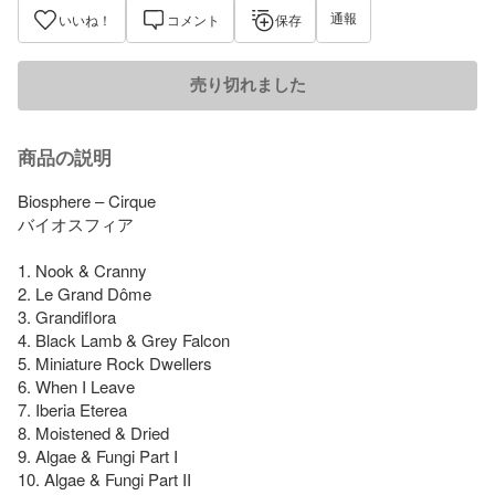
通報
いいね！
コメント
保存
売り切れました
商品の説明
Biosphere – Cirque

バイオスフィア

1. Nook & Cranny

2. Le Grand Dôme

3. Grandiflora

4. Black Lamb & Grey Falcon

5. Miniature Rock Dwellers

6. When I Leave

7. Iberia Eterea

8. Moistened & Dried

9. Algae & Fungi Part I

10. Algae & Fungi Part II
