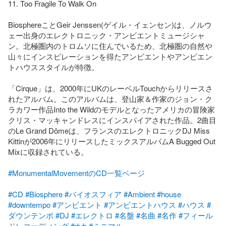
11. Too Fragile To Walk On

BiosphereことGeir Jenssen(ゲイル・イェンセン)は、ノルウ
ェー出身のエレクトロニック・アンビエントミュージシャ
ン。北極圏内のトロムソに住んでいるため、北極圏の自然や
山々にインスピレーションを得たアンビエントやアンビエン
トハウススタイルが特徴。

「Cirque」は、2000年にUKのレーベルTouchからリリースさ
れたアルバム。このアルバムは、登山家＆作家のジョン・ク
ラカワー作品Into the Wildのモデルとなったアメリカの冒険家
クリス・マッキャンドレスにインスパイアされた作品。2曲目
のLe Grand Dômeは、フランスのエレクトロニックDJ Miss 
Kittinが2006年にリリースしたミックスアルバムA Bugged Out 
Mixに収録されている。

#MonumentalMovementのCD一覧ページ
#CD
#Biosphere
#バイオスフィア
#Ambient
#house
#downtempo
#アンビエント
#アンビエントハウス
#ハウス
#
ダウンテンポ
#DJ
#エレクトロ
#名盤
#名曲
#名作
#フィール
ドレコーディング
#dub
#ミニマル