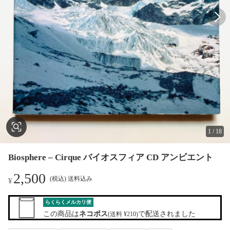
1
/
18
Biosphere – Cirque バイオスフィア CD アンビエント
2,500
(税込) 送料込み
¥
らくらくメルカリ便
この商品は
ネコポス
で配送されました
(送料 ¥210)