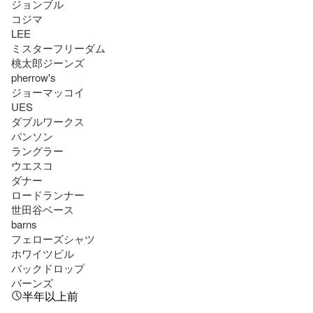
ジョンブル

コジマ

LEE

ミスターフリーダム

桃太郎ジーンズ

pherrow's

ジョーマッコイ

UES

ダブルワークス

バンソン

ラングラー

ウエスコ

ダナー

ロードランナー

世田谷ベース

barns

フェローズシャツ

ホワイツビル

バックドロップ

バーンズ
半年以上前