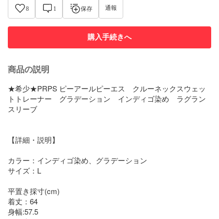
通報
8
1
保存
購入手続きへ
商品の説明
★希少★PRPS ピーアールピーエス　クルーネックスウェッ
トトレーナー　グラデーション　インディゴ染め　ラグラン
スリーブ

【詳細・説明】

カラー：インディゴ染め、グラデーション

サイズ：L

平置き採寸(cm)

着丈：64

身幅:57.5
