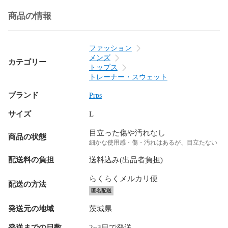
商品の情報
ファッション
メンズ
カテゴリー
トップス
トレーナー・スウェット
ブランド
Prps
サイズ
L
目立った傷や汚れなし
商品の状態
細かな使用感・傷・汚れはあるが、目立たない
配送料の負担
送料込み(出品者負担)
らくらくメルカリ便
配送の方法
匿名配送
発送元の地域
茨城県
発送までの日数
2~3日で発送