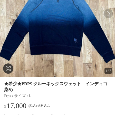
1
/
7
★希少★PRPS クルーネックスウェット インディゴ
染め
 / 
Prps
サイズ
 : 
L
17,000
(税込) 送料込み
¥