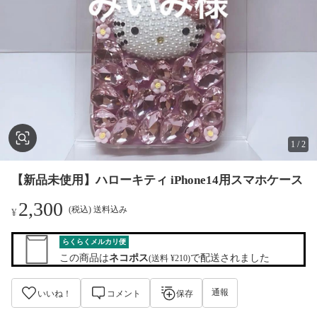
1
/
2
【新品未使用】ハローキティ iPhone14用スマホケース
2,300
(税込) 送料込み
¥
らくらくメルカリ便
この商品は
ネコポス
で配送されました
(送料 ¥210)
通報
いいね！
コメント
保存