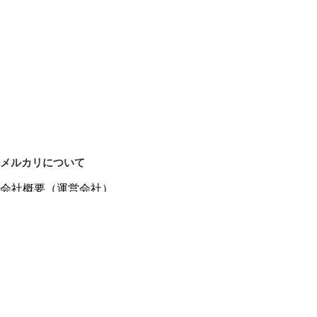
メルカリについて
会社概要（運営会社）
採用情報
プレスリリース
公式ブログ
プレスキット
メルカリUS
メルカリShops
m department（エムデパ）
ヘルプ