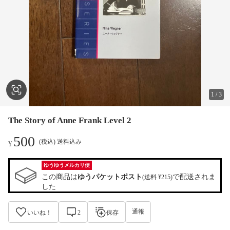
1
/
3
The Story of Anne Frank Level 2
500
(税込) 送料込み
¥
ゆうゆうメルカリ便
この商品は
ゆうパケットポスト
で配送されま
(送料 ¥215)
した
通報
いいね！
2
保存