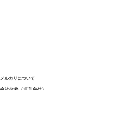
メルカリについて
会社概要（運営会社）
採用情報
プレスリリース
公式ブログ
プレスキット
メルカリUS
メルカリShops