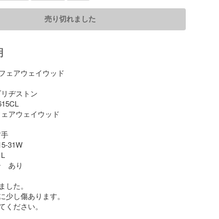
売り切れました
明
フェアウェイウッド

リヂストン

5CL

フェアウェイウッド

手

-31W



　あり

ました。

に少し傷あります。

てください。
