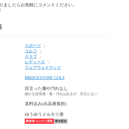
りましたらお気軽にコメントください。
前
報
スポーツ
ゴルフ
クラブ
レディース
フェアウェイウッド
BRIDGESTONE GOLF
目立った傷や汚れなし
細かな使用感・傷・汚れはあるが、目立たない
送料込み(出品者負担)
ゆうゆうメルカリ便
郵便局/コンビニ受取
匿名配送