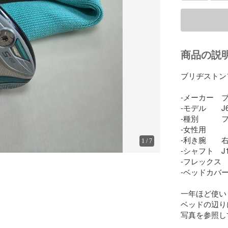
商品の説
ブリヂストン
-メーカー　ブ
-モデル　　J61
-種別　　　
-女性用

-利き腕　　右
1
/
7
-シャフト　J15
-フレックス　L
-ベッドカバー
一年ほど使い
ベッドの辺り
写真を参照し