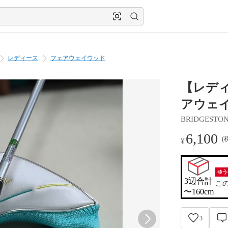
レディース
フェアウェイウッド
【レディ
アウェ
BRIDGESTON
6,100
(
¥
ゆう
3辺合計

こ
〜160cm
3