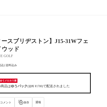
ースブリヂストン】J15-31Wフェ
イウッド
E GOLF
税込) 送料込み
ゆうメルカリ便
の商品は
ゆうパック
で配送されました
(送料 ¥1700)
通報
コメント
保存