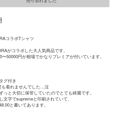
売り切れました
明
KIRAコラボTシャツ

とAKIRAがコラボした大人気商品です。

00〜50000円が相場でかなりプレミアが付いています。

タグ付き

度も着れませんでした…泣

ずっと大切に保管していたのでとても綺麗です。

文字でsupremeと印刷されていて、

8.00と書いてあります。
