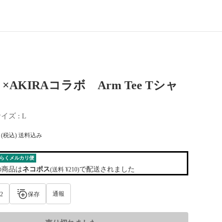
me ×AKIRAコラボ Arm Tee Tシャ
サイズ
 : 
L
(税込) 送料込み
らくメルカリ便
の商品は
ネコポス
で配送されました
(送料 ¥210)
通報
2
保存