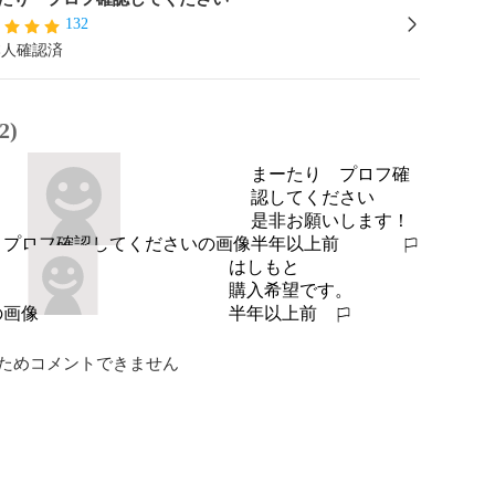
132
本人確認済
2)
まーたり プロフ確
認してください
是非お願いします！
半年以上前
報告する
はしもと
購入希望です。
半年以上前
報告する
ためコメントできません