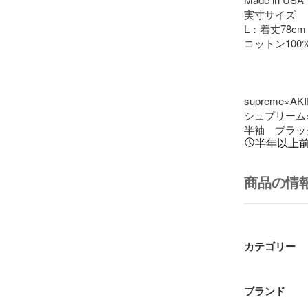
実寸サイズ

L：着丈78cm 
コットン100%
supreme×AKI
シュプリーム×
半袖　ブラッ
半年以上
商品の情
カテゴリー
ブランド