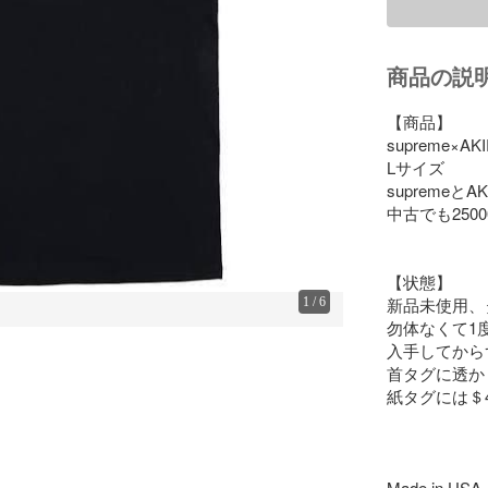
商品の説
【商品】

supreme×A
Lサイズ

supreme
中古でも250
【状態】

新品未使用、
1
/
6
勿体なくて1
入手してから
首タグに透かし
紙タグには＄4
Made in USA
