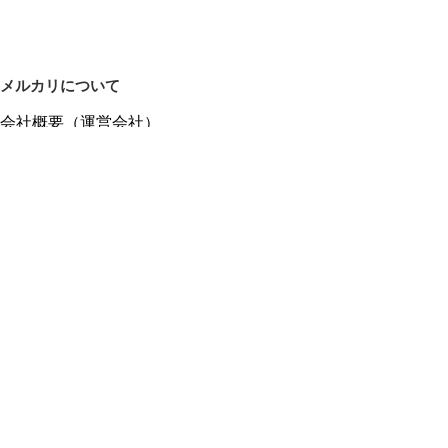
メルカリについて
会社概要（運営会社）
採用情報
プレスリリース
公式ブログ
プレスキット
メルカリUS
メルカリShops
m department（エムデパ）
ヘルプ
ヘルプセンター（ガイド・お問い合わせ）
メルカリShopsでショップを開設する
メルカリShops ショップ管理画面にログイン
メルカリShops出店者向けガイド
お問い合わせ一覧
フリーワードから商品をさがす