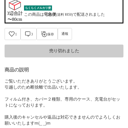
らくらくメルカリ便
3辺合計

この商品は
宅急便
で配送されました
(送料 ¥850)
〜80cm
通報
1
3
保存
売り切れました
商品の説明
ご覧いただきありがとうございます。

引越しのため断捨離で出品いたします。

フィルム付き、カバー２種類、専用のケース、充電台がセッ
トになっております。

購入後のキャンセルや返品は対応できませんのでよろしくお
願いいたしますm(_ _)m
