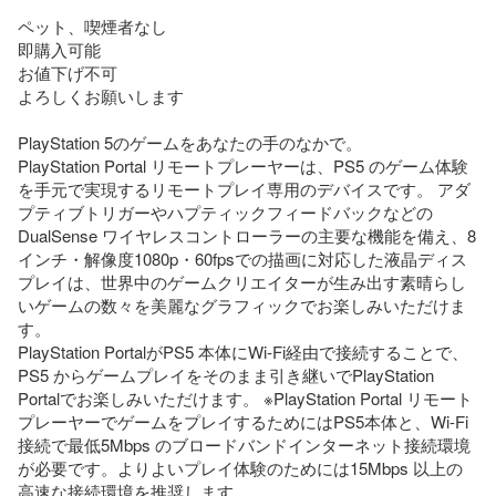
ペット、喫煙者なし

即購入可能

お値下げ不可

よろしくお願いします

PlayStation 5のゲームをあなたの手のなかで。

PlayStation Portal リモートプレーヤーは、PS5 のゲーム体験
を手元で実現するリモートプレイ専用のデバイスです。 アダ
プティブトリガーやハプティックフィードバックなどの
DualSense ワイヤレスコントローラーの主要な機能を備え、8
インチ・解像度1080p・60fpsでの描画に対応した液晶ディス
プレイは、世界中のゲームクリエイターが生み出す素晴らし
いゲームの数々を美麗なグラフィックでお楽しみいただけま
す。

PlayStation PortalがPS5 本体にWi-Fi経由で接続することで、
PS5 からゲームプレイをそのまま引き継いでPlayStation 
Portalでお楽しみいただけます。 ※PlayStation Portal リモート
プレーヤーでゲームをプレイするためにはPS5本体と、Wi-Fi
接続で最低5Mbps のブロードバンドインターネット接続環境
が必要です。よりよいプレイ体験のためには15Mbps 以上の
高速な接続環境を推奨します。
