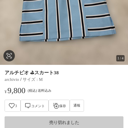
1
/
4
アルチビオ ⛳️スカート38
 / 
archivio
サイズ
 : 
M
9,800
(税込) 送料込み
¥
通報
3
コメント
保存
売り切れました