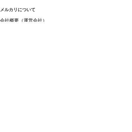
メルカリについて
会社概要（運営会社）
採用情報
プレスリリース
公式ブログ
プレスキット
メルカリUS
メルカリShops
m department（エムデパ）
ヘルプ
ヘルプセンター（ガイド・お問い合わせ）
メルカリShopsでショップを開設する
メルカリShops ショップ管理画面にログイン
メルカリShops出店者向けガイド
お問い合わせ一覧
フリーワードから商品をさがす
プライバシーと利用規約
メルカリ利用規約