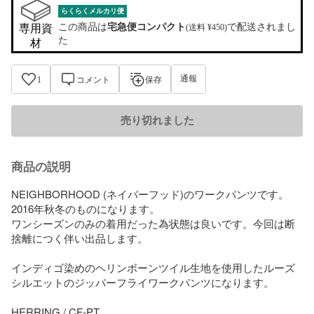
らくらくメルカリ便
この商品は
宅急便コンパクト
で配送されまし
専用資
(送料 ¥450)
た
材
通報
1
コメント
保存
売り切れました
商品の説明
NEIGHBORHOOD (ネイバーフッド)のワークパンツです。
2016年秋冬のものになります。

ワンシーズンのみの着用だった為状態は良いです。今回は断
捨離につく伴い出品します。

インディゴ染めのヘリンボーンツイル生地を使用したルーズ
シルエットのジッパーフライワークパンツになります。

HERRING / CF-PT
