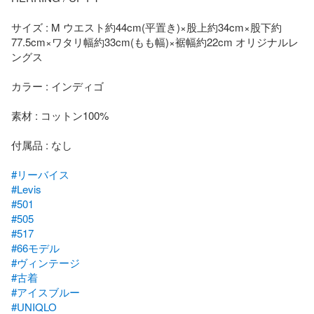
サイズ : M ウエスト約44cm(平置き)×股上約34cm×股下約
77.5cm×ワタリ幅約33cm(もも幅)×裾幅約22cm オリジナルレ
ングス

カラー : インディゴ

素材 : コットン100%

付属品 : なし

#リーバイス
#Levis
#501
#505
#517
#66モデル
#ヴィンテージ
#古着
#アイスブルー
#UNIQLO