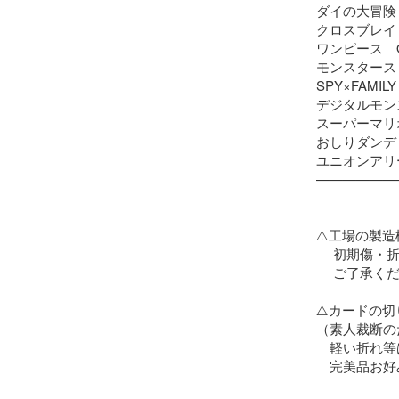
ダイの大冒険
クロスブレイド
ワンピース　ON
モンスタース
SPY×FAMILY

デジタルモン
スーパーマリオ
おしりダンディ
ユニオンアリ
———————
⚠️工場の製造
　 初期傷・
　 ご了承くだ
⚠️カードの
（素人裁断の
　軽い折れ等
　完美品お好