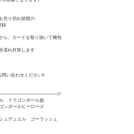
も売り切れ状態の

録

線から、カードを取り抜いて梱包

水濡れ対策します

問い合わせください‼️

————————————///

ル　ドラゴンボール超

ゴンボールヒーローズ

シュデュエル　ゴーラッシュ
