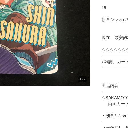
16

朝倉シンver.
現在、最安値出
⚠️⚠️⚠️⚠️⚠️⚠️⚠️
——————
※雑誌、カード
——————
1
/
2
出品内容

——————
⚠️SAKAMOT
　  両面カード
・朝倉シンver.
——————
（画像2は、