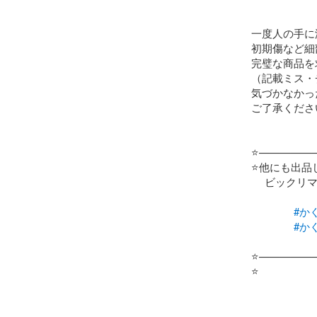
一度人の手に
初期傷など細
完璧な商品を
（記載ミス・
気づかなかっ
ご了承ください
⭐️—————
⭐️他にも出品
　 ビックリマ
#か
#か
⭐️—————
⭐️
