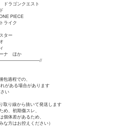
　ドラゴンクエスト　



E PIECE

トライク

スター

　



ーナ　ほか

————————//

梱包過程での、

折れがある場合があります

さい

切り取り線から抜いて発送します

ため、初期傷スレ、

は個体差があるため、

みな方はお控えください）
