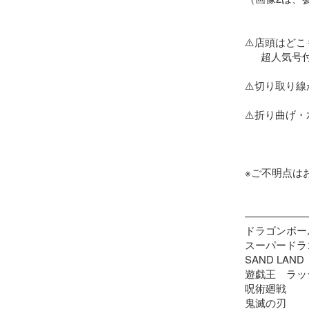
⚠️店頭はどこ
　  超人気号付
⚠️切り取り
⚠️折り曲げ・
※ご不明点はお
———————
ドラゴンボー
スーパードラ
SAND LAND

遊戯王　ラッ
呪術廻戦

鬼滅の刃
