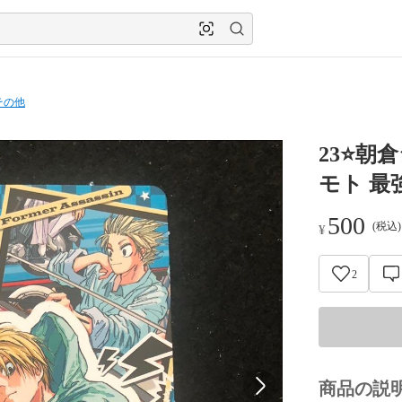
その他
23⭐️朝
モト 最
500
(税込
¥
2
商品の説