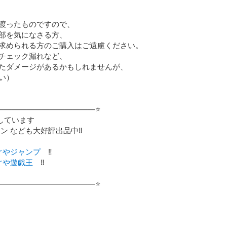
渡ったものですので、

部を気になさる方、

求められる方のご購入はご遠慮ください。

チェック漏れなど、

たダメージがあるかもしれませんが、

）

—————————————⭐️

しています

ン なども大好評出品中‼️

ぐやジャンプ
　‼️

ぐや遊戯王
　‼️

—————————————⭐️
