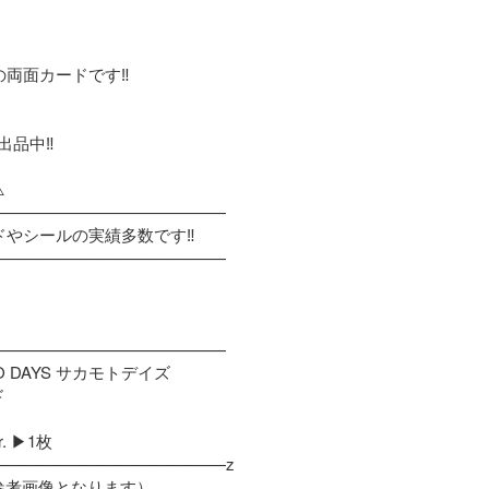
の両面カードです‼️

品中‼️



——————————————

やシールの実績多数です‼️

——————————————

——————————————

O DAYS サカモトデイズ



 ▶︎1枚

——————————————z

参考画像となります）
