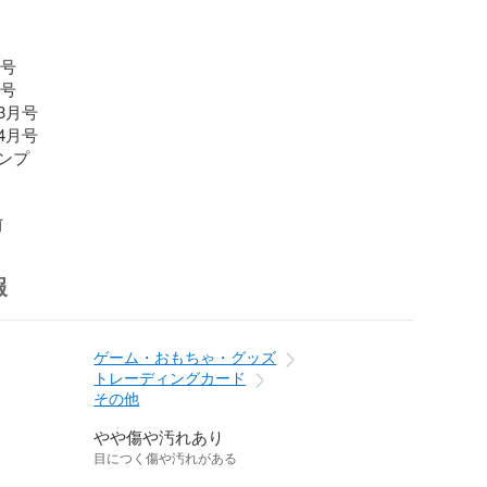
号

号

月号

月号

プ

前
報
ゲーム・おもちゃ・グッズ
トレーディングカード
その他
やや傷や汚れあり
目につく傷や汚れがある