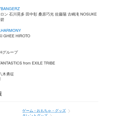
YBANGERZ
ロン ⽯川晃多 田中彰 桑原巧光 佐藤陽 古嶋滝 NOSUKE 
碧

LHARMONY
I GHEE HIROTO

DHグループ

NTASTICS from EXILE TRIBE

·八木勇征
前
報
ゲーム・おもちゃ・グッズ
タレントグッズ