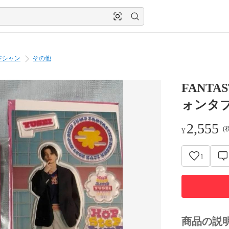
ジシャン
その他
FANTA
ォンタ
2,555
(
¥
1
商品の説