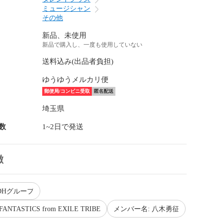
ミュージシャン
その他
新品、未使用
新品で購入し、一度も使用していない
送料込み(出品者負担)
ゆうゆうメルカリ便
郵便局/コンビニ受取
匿名配送
埼玉県
数
1~2日で発送
徴
DHグループ
NTASTICS from EXILE TRIBE
メンバー名: 八木勇征