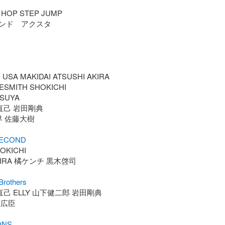
 HOP STEP JUMP 

ンド　アクスタ

USA MAKIDAI ATSUSHI AKIRA

SMITH SHOKICHI 

UYA 

直己 岩田剛典 

 佐藤大樹

SECOND
KICHI 

KIRA 橘ケンチ 黒木啓司

rothers
直己 ELLY 山下健二郎 岩田剛典

広臣

ONS