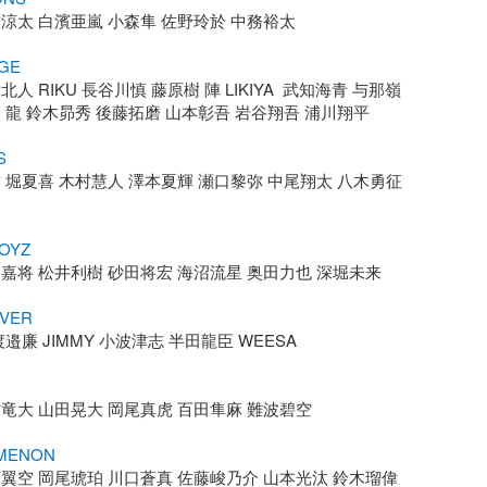
涼太 白濱亜嵐 小森隼 佐野玲於 中務裕太

GE
人 RIKU 長谷川慎 藤原樹 陣 LIKIYA  武知海青 与那嶺
 龍 鈴木昴秀 後藤拓磨 山本彰吾 岩谷翔吾 浦川翔平

S
 堀夏喜 木村慧人 澤本夏輝 瀬口黎弥 中尾翔太 八木勇征 
BOYZ
嘉将 松井利樹 砂田将宏 海沼流星 奥田力也 深堀未来

EVER
邉廉 JIMMY 小波津志 半田龍臣 WEESA

竜大 山田晃大 岡尾真虎 百田隼麻 難波碧空

MENON
翼空 岡尾琥珀 川口蒼真 佐藤峻乃介 山本光汰 鈴木瑠偉
