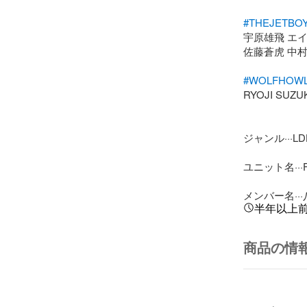
#THEJETBO
宇原雄⾶ エイ
佐藤蒼⻁ 中村
#WOLFHOW
RYOJI SUZUK
ジャンル···L
ユニット名···FA
メンバー名··
半年以上
商品の情