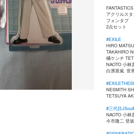
FANTASTICS
アクリルスタ
フォンタブ

2点セット

#EXILE
HIRO MATSU 
TAKAHIRO NE
橘ケンチ TETS
NAOTO 小林
白濱亜嵐  世界
#EXILETHE
NESMITH SHO
TETSUYA A
#三代目JSoulB
NAOTO 小林
今市隆二 登坂
#GENERATI