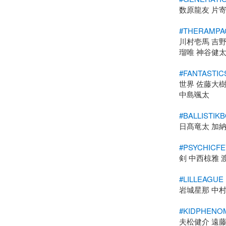
数原龍友 片寄
#THERAMPA
川村壱馬 吉野北
瑠唯 神谷健太
#FANTASTIC
世界 佐藤大樹
中島颯太

#BALLISTIK
日髙竜太 加納
#PSYCHICF
剣 中西椋雅 渡
#LILLEAGUE
岩城星那 中村
#KIDPHENO
夫松健介 遠藤