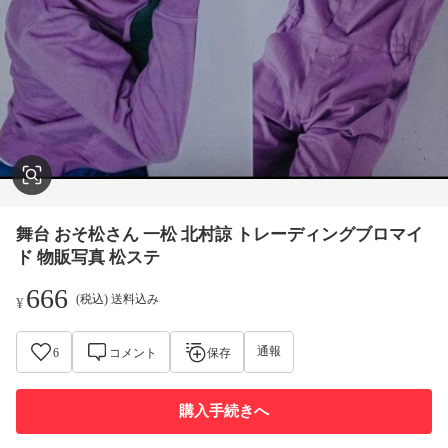
舞台 おそ松さん 一松 北村諒 トレーディングブロマイ
ド 物販写真 松ステ
666
(税込) 送料込み
¥
通報
6
コメント
保存
購入手続きへ