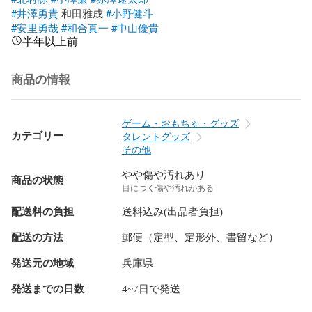
#井澤勇貴
 和田雅成 
#小野健斗
#安里勇哉
#和合真一
#中山優貴
半年以上前
商品の情報
ゲーム・おもちゃ・グッズ
カテゴリー
タレントグッズ
その他
やや傷や汚れあり
商品の状態
目につく傷や汚れがある
配送料の負担
送料込み(出品者負担)
配送の方法
郵便（定型、定形外、書留など）
発送元の地域
兵庫県
発送までの日数
4~7日で発送