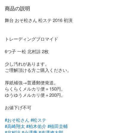
商品の説明
舞台 おそ松さん 松ステ 2016 初演

トレーディングブロマイド

6つ子 一松 北村諒 2枚

少し汚れがあります。

ご理解頂ける方ご購入ください。

厚紙補強→普通郵便発送。

らくらくメルカリ便＋150円。

ゆうゆうメルカリ便＋200円。

お値下げ不可

#おそ松さん
#松ステ
#高崎翔太
#柏木佑介
#植田圭輔
#北村諒
#小澤廉
#赤澤遼太郎