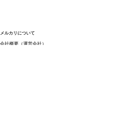
メルカリについて
会社概要（運営会社）
採用情報
プレスリリース
公式ブログ
プレスキット
メルカリUS
メルカリShops
m department（エムデパ）
ヘルプ
ヘルプセンター（ガイド・お問い合わせ）
メルカリShopsでショップを開設する
メルカリShops ショップ管理画面にログイン
メルカリShops出店者向けガイド
お問い合わせ一覧